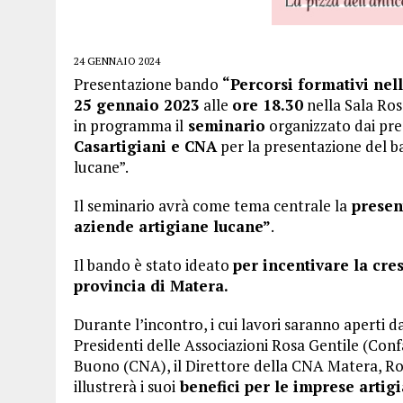
24 GENNAIO 2024
Presentazione bando
“Percorsi formativi nel
25 gennaio 2023
alle
ore 18.30
nella Sala Ro
in programma il
seminario
organizzato dai pre
Casartigiani e CNA
per la presentazione del ba
lucane”.
Il seminario avrà come tema centrale la
present
aziende artigiane lucane”
.
Il bando è stato ideato
per incentivare la cres
provincia di Matera.
Durante l’incontro, i cui lavori saranno aperti 
Presidenti delle Associazioni Rosa Gentile (Co
Buono (CNA), il Direttore della CNA Matera, Rob
illustrerà i suoi
benefici per le imprese artig