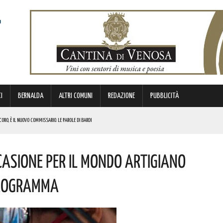
I
BERNALDA
ALTRI COMUNI
REDAZIONE
PUBBLICITÀ
CORO, È IL NUOVO COMMISSARIO. LE PAROLE DI BARDI
asione Per Il Mondo Artigiano
E
REGOLA: “IL PROBLEMA RIGUARDA L’INTERO TERRITORIO NAZIONALE”! I DETTAGLI
 Programma
NDE ANIMA”. IL CONCERTO AD INGRESSO GRATUITO