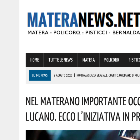
HOME
TUTTE LE NEWS
MATERA
POLICORO
PISTICC
ULTIME NEWS
8 AGOSTO 2026
|
NOMINA AGENZIA SPAZIALE: COSPITO, ORIGINARIO DI POLI
8 AGOSTO 2026
|
BONUS CORSO DI LINGUE 2026, COME RICHIEDERLO ALL’INPS E A CHI SPETTA
Nel Materano Importante Occ
8 AGOSTO 2026
|
MONTESCAGLIOSO: IL MERCATO SI FA DI SERA! ECCO ORARI E VIE INTERESSAT
7 AGOSTO 2026
|
BENZINA ANNACQUATA E GASOLIO SPORCO, UN IMPIANTO SU CINQUE NON È IN 
Lucano. Ecco L’iniziativa In
8 AGOSTO 2026
|
BASILICATA: CLEMENTINO PRONTO A PORTARE SUL PALCO L’ENERGIA DI “GRA