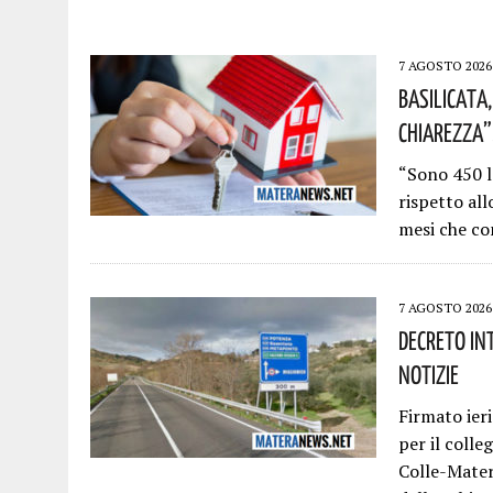
7 AGOSTO 2026
Basilicata,
Chiarezza”
“Sono 450 l
rispetto al
mesi che co
7 AGOSTO 2026
Decreto In
Notizie
Firmato ieri
per il coll
Colle-Mater