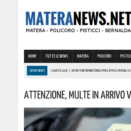
HOME
TUTTE LE NEWS
MATERA
POLICORO
PISTICC
ULTIME NEWS
7 AGOSTO 2026
|
DECRETO INTERMINISTERIALE PER IL BYPASS MATERA: LE 
7 AGOSTO 2026
|
MATERA NELLA MORSA DEL CALDO: SOLE PIENO E TEMPERATURE IN AUMENTO. 
Attenzione, Multe In Arrivo V
7 AGOSTO 2026
|
MINI-VITALIZI IN BASILICATA: ESPLODE LA PROTESTA DEI GIOVANI. LE ULTIME 
7 AGOSTO 2026
|
OGGI SI FESTEGGIA SAN DONATO, UNO DEI SANTI PIÙ AMATI DELLA BASILICAT
7 AGOSTO 2026
|
BASILICATA, BONUS CASA PER 450 FAMIGLIE: “REGIONE FACCIA CHIAREZZA”.