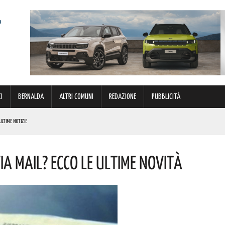
I
BERNALDA
ALTRI COMUNI
REDAZIONE
PUBBLICITÀ
ULTIME NOTIZIE
ECCO LE PREVISIONI
ia Mail? Ecco Le Ultime Novità
NOTIZIE
A! AUGURI A CHI PORTA IL SUO NOME
 LA SITUAZIONE