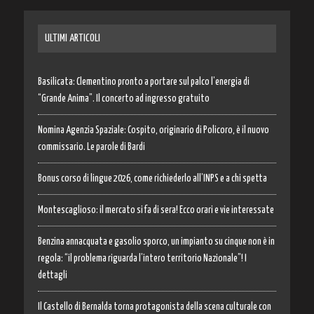
ULTIMI ARTICOLI
Basilicata: Clementino pronto a portare sul palco l’energia di
“Grande Anima”. Il concerto ad ingresso gratuito
Nomina Agenzia Spaziale: Cospito, originario di Policoro, è il nuovo
commissario. Le parole di Bardi
Bonus corso di lingue 2026, come richiederlo all’INPS e a chi spetta
Montescaglioso: il mercato si fa di sera! Ecco orari e vie interessate
Benzina annacquata e gasolio sporco, un impianto su cinque non è in
regola: “il problema riguarda l’intero territorio Nazionale”! I
dettagli
Il Castello di Bernalda torna protagonista della scena culturale con