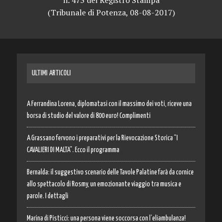
n. 473 del Registro Stampa
(Tribunale di Potenza, 08-08-2017)
ULTIMI ARTICOLI
A Ferrandina Lorena, diplomatasi con il massimo dei voti, riceve una
borsa di studio del valore di 800 euro! Complimenti
A Grassano fervono i preparativi per la Rievocazione Storica “I
CAVALIERI DI MALTA”. Ecco il programma
Bernalda: il suggestivo scenario delle Tavole Palatine farà da cornice
allo spettacolo di Rosmy, un emozionante viaggio tra musica e
parole. I dettagli
Marina di Pisticci: una persona viene soccorsa con l’eliambulanza!