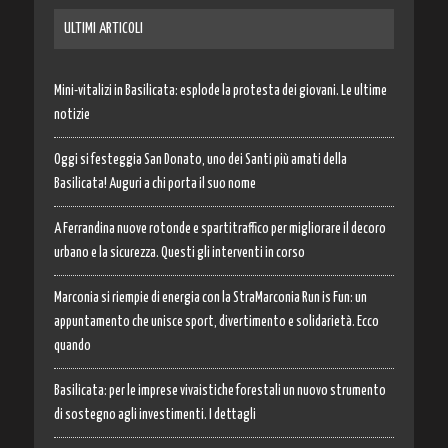
ULTIMI ARTICOLI
Mini-vitalizi in Basilicata: esplode la protesta dei giovani. Le ultime
notizie
Oggi si festeggia San Donato, uno dei Santi più amati della
Basilicata! Auguri a chi porta il suo nome
A Ferrandina nuove rotonde e spartitraffico per migliorare il decoro
urbano e la sicurezza. Questi gli interventi in corso
Marconia si riempie di energia con la StraMarconia Run is Fun: un
appuntamento che unisce sport, divertimento e solidarietà. Ecco
quando
Basilicata: per le imprese vivaistiche forestali un nuovo strumento
di sostegno agli investimenti. I dettagli