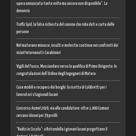
opera annunciata tante volte ma ancora non disponibile”. La
denuncia
Truffa Spid, la falsa richiesta del canone che ruba dati e carte delle
persone
Nel materano minacce, insulti e molestie continue nei confronti dei
vicini! Intervenuti i Carabinieri
Vigili del Fuoco, Masciandaro verso la qualifica di Primo Dirigente: le
congratulazioni dell’Ordine degli Ingegneri di Matera
Case mobili e recupero dei borghi: la ricetta di Coldiretti per i
lavoratori stagionali lucani
Concorso Asmel 2026, via alle candidature: oltre 1.000 Comuni
cercano idonei per 39 profili
“Radici in Circolo”: a Rotondella i giovani lucani progettano il