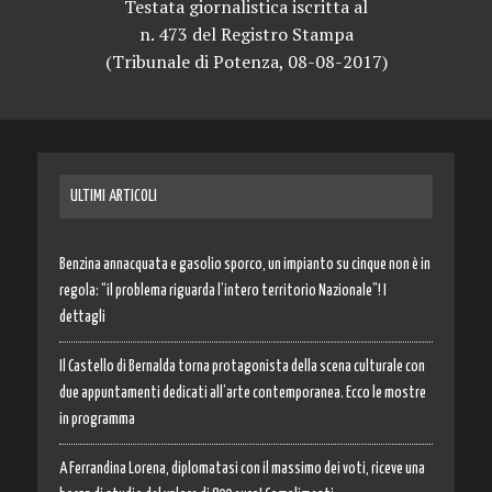
Testata giornalistica iscritta al
n. 473 del Registro Stampa
(Tribunale di Potenza, 08-08-2017)
ULTIMI ARTICOLI
Benzina annacquata e gasolio sporco, un impianto su cinque non è in
regola: “il problema riguarda l’intero territorio Nazionale”! I
dettagli
Il Castello di Bernalda torna protagonista della scena culturale con
due appuntamenti dedicati all’arte contemporanea. Ecco le mostre
in programma
A Ferrandina Lorena, diplomatasi con il massimo dei voti, riceve una