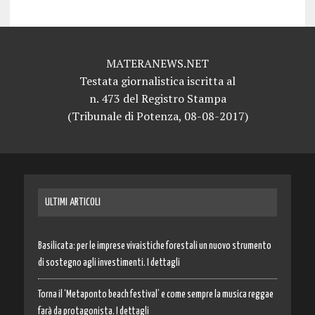
MATERANEWS.NET
Testata giornalistica iscritta al
n. 473 del Registro Stampa
(Tribunale di Potenza, 08-08-2017)
ULTIMI ARTICOLI
Basilicata: per le imprese vivaistiche forestali un nuovo strumento
di sostegno agli investimenti. I dettagli
Torna il ‘Metaponto beach festival’ e come sempre la musica reggae
farà da protagonista. I dettagli