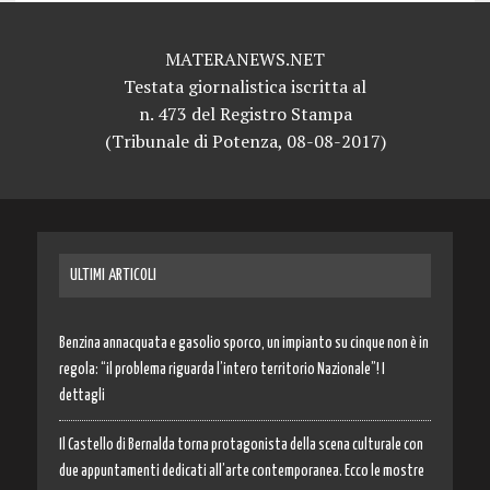
MATERANEWS.NET
Testata giornalistica iscritta al
n. 473 del Registro Stampa
(Tribunale di Potenza, 08-08-2017)
ULTIMI ARTICOLI
Benzina annacquata e gasolio sporco, un impianto su cinque non è in
regola: “il problema riguarda l’intero territorio Nazionale”! I
dettagli
Il Castello di Bernalda torna protagonista della scena culturale con
due appuntamenti dedicati all’arte contemporanea. Ecco le mostre