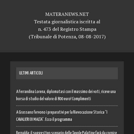
MATERANEWS.NET
Testata giornalistica iscritta al
n. 473 del Registro Stampa
(Tribunale di Potenza, 08-08-2017)
ULTIMI ARTICOLI
A Ferrandina Lorena, diplomatasi con il massimo dei voti, riceve una
borsa di studio del valore di 800 euro! Complimenti
A Grassano fervono i preparativi per la Rievocazione Storica “I
CAVALIERI DI MALTA”. Ecco il programma
Bernalda: il suggestivo scenario delle Tavole Palatine farà da cornice