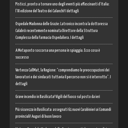
Pisticci, pronto a tornare uno degli eventi più affascinanti d’Italia:
l’XI edizione del Teatro dei Calanchi! I dettagli
Ospedale Madonna delle Grazie: Latronico incontra la dottoressa
Calabrò recentemente nominata Direttore della Struttura
Complessa della Farmacia Ospedaliera. I dettagli
A Metaponto soccorsa una persona in spiaggia. Ecco cosa è
successo
Vertenza CallMat, la Regione: “comprendiamo le preoccupazioni dei
lavoratori e dei sindacati tuttavia il percorso non si è interrotto”. I
dettagli
Grave incendio in Basilicata! Vigili del fuoco sul posto da ieri
Più sicurezza in Basilicata: assegnati 61 nuovi Carabinieri ai Comandi
provinciali! Auguri di buon lavoro