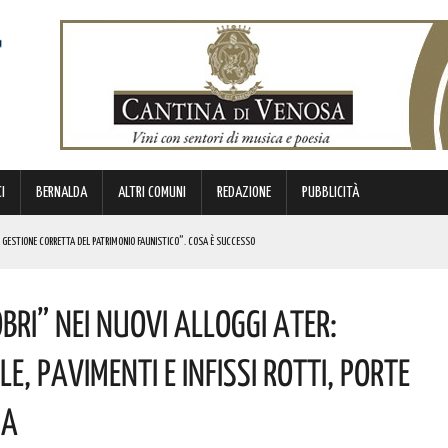
I
BERNALDA
ALTRI COMUNI
REDAZIONE
PUBBLICITÀ
A GESTIONE CORRETTA DEL PATRIMONIO FAUNISTICO”. COSA È SUCCESSO
I
bri” Nei Nuovi Alloggi ATER:
A OPERA ANNUNCIATA TANTE VOLTE MA ANCORA NON DISPONIBILE”. LA DENUNCIA
E PERSONE
, Pavimenti E Infissi Rotti, Porte
E I COSTI ATTESI
ia