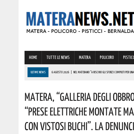
HOME
TUTTE LE NEWS
MATERA
POLICORO
PISTICC
ULTIME NEWS
6 AGOSTO 2026
|
NEL MATERANO “A RISCHIO GLI SFORZI COMPIUTI PER UN
6 AGOSTO 2026
|
ADDIO A UN GIGANTE DELLA MUSICA ITALIANA: È MORTO FRANCESCO GUCCIN
Matera, “Galleria Degli Obbro
6 AGOSTO 2026
|
MATERA: “LO STUDENTATO UNIVERSITARIO RISCHIA DI DIVENTARE L’ENNESIM
6 AGOSTO 2026
|
TRUFFA SPID, LA FALSA RICHIESTA DEL CANONE CHE RUBA DATI E CARTE DELL
“Prese Elettriche Montate Male
6 AGOSTO 2026
|
LUCE E GAS, PREZZI IN AUMENTO A LUGLIO: ECCO L’IMPATTO SULLE BOLLETTE 
Con Vistosi Buchi”. La Denunc