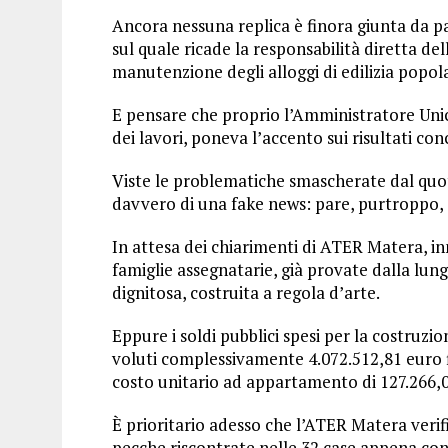
Ancora nessuna replica è finora giunta da par
sul quale ricade la responsabilità diretta de
manutenzione degli alloggi di edilizia popol
E pensare che proprio l’Amministratore Uni
dei lavori, poneva l’accento sui risultati con
Viste le problematiche smascherate dal quotid
davvero di una fake news: pare, purtroppo, c
In attesa dei chiarimenti di ATER Matera, inne
famiglie assegnatarie, già provate dalla lun
dignitosa, costruita a regola d’arte.
Eppure i soldi pubblici spesi per la costruz
voluti complessivamente 4.072.512,81 euro f
costo unitario ad appartamento di 127.266,0
È prioritario adesso che l’ATER Matera verif
pecche riscontrate nelle 32 case appena co