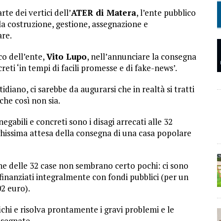
te dei vertici dell’
ATER di Matera
, l’ente pubblico
lla costruzione, gestione, assegnazione e
are.
co dell’ente,
Vito Lupo
, nell’annunciare la consegna
creti ‘in tempi di facili promesse e di fake-news’.
iano, ci sarebbe da augurarsi che in realtà si tratti
he così non sia.
gabili e concreti sono i disagi arrecati alle 32
ghissima attesa della consegna di una casa popolare
ione delle 32 case non sembrano certo pochi: ci sono
inanziati integralmente con fondi pubblici (per un
2 euro).
ichi e risolva prontamente i gravi problemi e le
nsegnate.