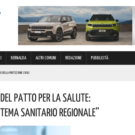
I
BERNALDA
ALTRI COMUNI
REDAZIONE
PUBBLICITÀ
EO DELLA PROTEZIONE CIVILE
NISCE LA SCENA ITALIANA A QUELLA INTERNAZIONALE. GLI APPUNTAMENTI IMPERDIBILI
Del Patto Per La Salute:
NI DOPO: QUESTO L’OMAGGIO
 PROVVEDIMENTO
istema Sanitario Regionale”
 PREMIO DEDICATO AL PADRE DELL’ARCHEOLOGIA LUCANA. I DETTAGLI