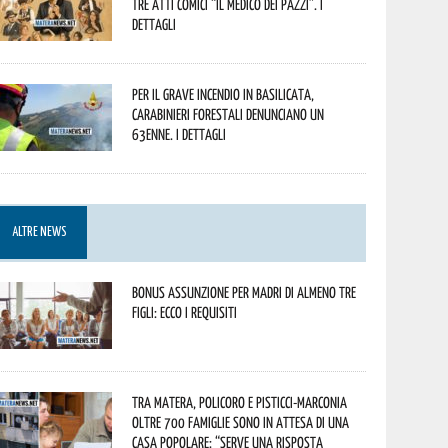
tre atti comici “Il medico dei pazzi”. I
dettagli
Per il grave incendio in Basilicata,
Carabinieri forestali denunciano un
63enne. I dettagli
ALTRE NEWS
Bonus assunzione per madri di almeno tre
figli: ecco i requisiti
Tra Matera, Policoro e Pisticci-Marconia
oltre 700 famiglie sono in attesa di una
casa popolare: “serve una risposta