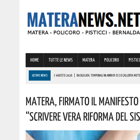
HOME
TUTTE LE NEWS
MATERA
POLICORO
PISTICC
ULTIME NEWS
7 AGOSTO 2026
|
BASILICATA: TEMPORALI IN ARRIVO! ECCO L’ALLERTA MET
7 AGOSTO 2026
|
A FERRANDINA CINQUE SERATE DI GRANDE MUSICA, CON UN PROGRAMMA CHE U
Matera, Firmato Il Manifesto 
7 AGOSTO 2026
|
STRAGE DI MARCINELLE, VIVO IL RICORDO DEL SACRIFICIO DEI LUCANI 70 AN
7 AGOSTO 2026
|
SICCITÀ, PIÙ CARBURANTE AGRICOLO AGEVOLATO ALLE AZIENDE LUCANE: IL
“Scrivere Vera Riforma Del S
7 AGOSTO 2026
|
POLICORO RENDE OMAGGIO AD ADAMESTEANU: AL VIA LA SESTA EDIZIONE DEL