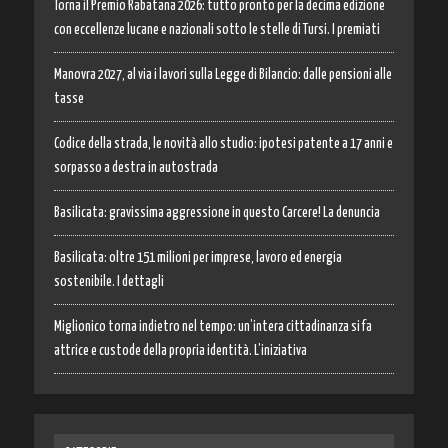
Torna il Premio Rabatana 2026: tutto pronto per la decima edizione
con eccellenze lucane e nazionali sotto le stelle di Tursi. I premiati
Manovra 2027, al via i lavori sulla Legge di Bilancio: dalle pensioni alle
tasse
Codice della strada, le novità allo studio: ipotesi patente a 17 anni e
sorpasso a destra in autostrada
Basilicata: gravissima aggressione in questo Carcere! La denuncia
Basilicata: oltre 151 milioni per imprese, lavoro ed energia
sostenibile. I dettagli
Miglionico torna indietro nel tempo: un’intera cittadinanza si fa
attrice e custode della propria identità. L’iniziativa