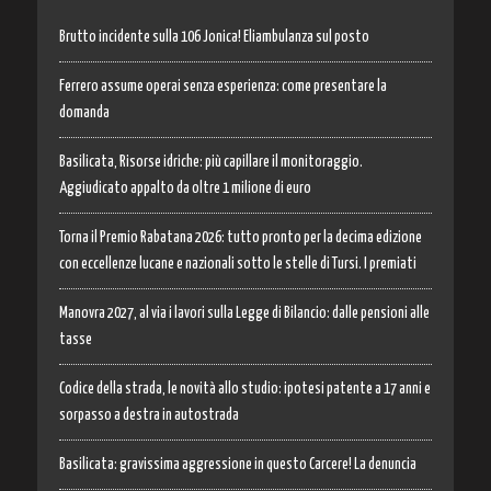
Brutto incidente sulla 106 Jonica! Eliambulanza sul posto
Ferrero assume operai senza esperienza: come presentare la
domanda
Basilicata, Risorse idriche: più capillare il monitoraggio.
Aggiudicato appalto da oltre 1 milione di euro
Torna il Premio Rabatana 2026: tutto pronto per la decima edizione
con eccellenze lucane e nazionali sotto le stelle di Tursi. I premiati
Manovra 2027, al via i lavori sulla Legge di Bilancio: dalle pensioni alle
tasse
Codice della strada, le novità allo studio: ipotesi patente a 17 anni e
sorpasso a destra in autostrada
Basilicata: gravissima aggressione in questo Carcere! La denuncia