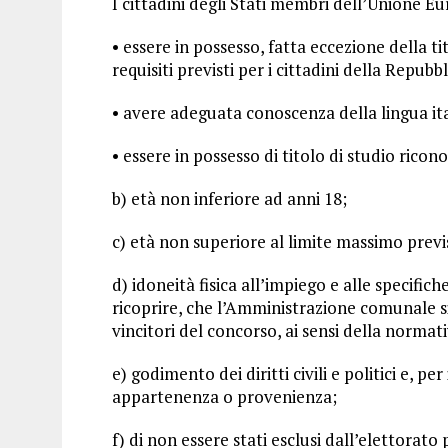
I cittadini degli Stati membri dell’Unione E
• essere in possesso, fatta eccezione della tito
requisiti previsti per i cittadini della Repubbl
• avere adeguata conoscenza della lingua it
• essere in possesso di titolo di studio ricono
b) età non inferiore ad anni 18;
c) età non superiore al limite massimo previ
d) idoneità fisica all’impiego e alle specific
ricoprire, che l’Amministrazione comunale si
vincitori del concorso, ai sensi della normat
e) godimento dei diritti civili e politici e, pe
appartenenza o provenienza;
f) di non essere stati esclusi dall’elettorato 