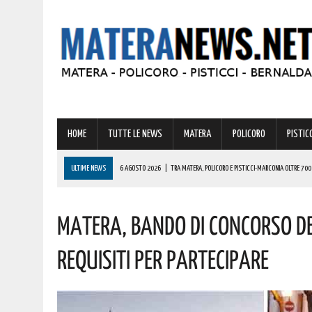
HOME
TUTTE LE NEWS
MATERA
POLICORO
PISTICC
ULTIME NEWS
6 AGOSTO 2026
|
TRA MATERA, POLICORO E PISTICCI-MARCONIA OLTRE 700
6 AGOSTO 2026
|
LUCE E GAS, PREZZI IN AUMENTO A LUGLIO: ECCO L’IMPATTO SULLE BOLLETTE 
Matera, Bando Di Concorso Del
6 AGOSTO 2026
|
NEL MATERANO “A RISCHIO GLI SFORZI COMPIUTI PER UNA GESTIONE CORRET
6 AGOSTO 2026
|
ADDIO A UN GIGANTE DELLA MUSICA ITALIANA: È MORTO FRANCESCO GUCCIN
Requisiti Per Partecipare
6 AGOSTO 2026
|
BONUS ASSUNZIONE PER MADRI DI ALMENO TRE FIGLI: ECCO I REQUISITI