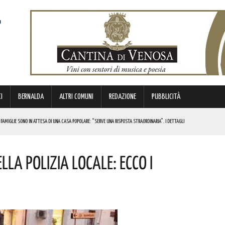
I
BERNALDA
ALTRI COMUNI
REDAZIONE
PUBBLICITÀ
 FAMIGLIE SONO IN ATTESA DI UNA CASA POPOLARE: “SERVE UNA RISPOSTA STRAORDINARIA”. I DETTAGLI
E I COSTI ATTESI
la Polizia Locale: Ecco I
TA DEL PATRIMONIO FAUNISTICO”. COSA È SUCCESSO
I