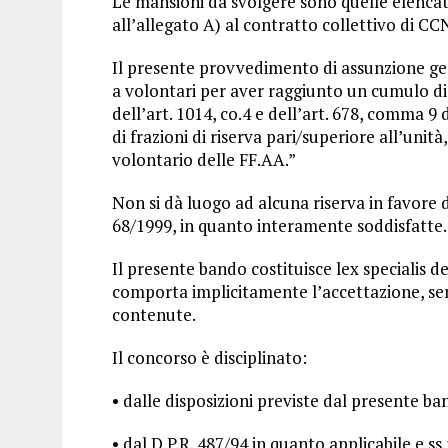
Le mansioni da svolgere sono quelle elencate
all’allegato A) al contratto collettivo di C
Il presente provvedimento di assunzione gene
a volontari per aver raggiunto un cumulo di fr
dell’art. 1014, co.4 e dell’art. 678, comma 
di frazioni di riserva pari/superiore all’unit
volontario delle FF.AA.”
Non si dà luogo ad alcuna riserva in favore d
68/1999, in quanto interamente soddisfatte.
Il presente bando costituisce lex specialis d
comporta implicitamente l’accettazione, senza
contenute.
Il concorso è disciplinato:
• dalle disposizioni previste dal presente ba
• dal D.P.R. 487/94 in quanto applicabile e ss.