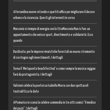
A Ferrandina nuove rotonde e spartitraffico per migliorare il decoro
urbano e la sicurezza. Questi gli interventi in corso
Marconia si riempie di energia con la StraMarconia Run is Fun: un
appuntamento che unisce sport, divertimento e solidarietà. Ecco
quando
Basilicata: per le imprese vivaistiche forestali un nuovo strumento
di sostegno agli investimenti. I dettagli
Torna il ‘Metaponto beach festival’ e come sempre la musica reggae
farà da protagonista. I dettagli
Valsinni celebra la poetessa Isabella Morra con due spettacoli
teatrali! Ecco le date
A Pomarico in scena la celebre commedia in tre atti comici “Il medico
dei pazzi”. I dettagli