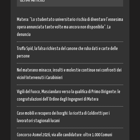
ULTIMI ARTICOLI
Matera: “Lo studentato universitario rischia di diventare l’ennesima
opera annunciata tante volte ma ancora non disponibile”. La
denuncia
Truffa Spid, la falsa richiesta del canone che ruba dati e carte delle
persone
Nel materano minacce, insulti e molestie continue nei confronti dei
vicini! Intervenuti i Carabinieri
Vigili del Fuoco, Masciandaro verso la qualifica di Primo Dirigente: le
congratulazioni dell’Ordine degli Ingegneri di Matera
Case mobili e recupero dei borghi: la ricetta di Coldiretti per i
lavoratori stagionali lucani
Concorso Asmel 2026, via alle candidature: oltre 1.000 Comuni