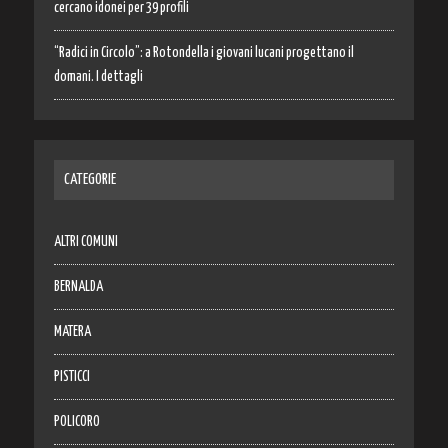
cercano idonei per 39 profili
“Radici in Circolo”: a Rotondella i giovani lucani progettano il
domani. I dettagli
CATEGORIE
ALTRI COMUNI
BERNALDA
MATERA
PISTICCI
POLICORO