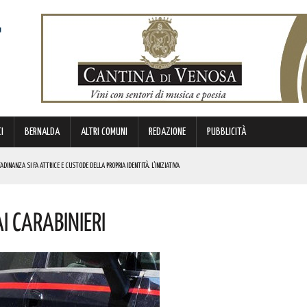
I
BERNALDA
ALTRI COMUNI
REDAZIONE
PUBBLICITÀ
DINANZA SI FA ATTRICE E CUSTODE DELLA PROPRIA IDENTITÀ. L’INIZIATIVA
NDE ANIMA”. IL CONCERTO AD INGRESSO GRATUITO
 Carabinieri
OMMISSARIO. LE PAROLE DI BARDI
E. I DETTAGLI