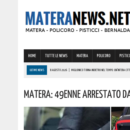
HOME
TUTTE LE NEWS
MATERA
POLICORO
PISTICC
ULTIME NEWS
8 AGOSTO 2026
|
MIGLIONICO TORNA INDIETRO NEL TEMPO: UN’INTERA CITTA
8 AGOSTO 2026
|
BASILICATA: CLEMENTINO PRONTO A PORTARE SUL PALCO L’ENERGIA DI “GRA
Matera: 49enne Arrestato Dai
8 AGOSTO 2026
|
NOMINA AGENZIA SPAZIALE: COSPITO, ORIGINARIO DI POLICORO, È IL NUOVO C
8 AGOSTO 2026
|
BONUS CORSO DI LINGUE 2026, COME RICHIEDERLO ALL’INPS E A CHI SPETTA
8 AGOSTO 2026
|
BASILICATA: OLTRE 151 MILIONI PER IMPRESE, LAVORO ED ENERGIA SOSTENIBIL