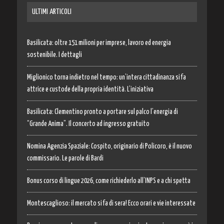
ULTIMI ARTICOLI
Basilicata: oltre 151 milioni per imprese, lavoro ed energia
sostenibile. I dettagli
Miglionico torna indietro nel tempo: un’intera cittadinanza si fa
attrice e custode della propria identità. L’iniziativa
Basilicata: Clementino pronto a portare sul palco l’energia di
“Grande Anima”. Il concerto ad ingresso gratuito
Nomina Agenzia Spaziale: Cospito, originario di Policoro, è il nuovo
commissario. Le parole di Bardi
Bonus corso di lingue 2026, come richiederlo all’INPS e a chi spetta
Montescaglioso: il mercato si fa di sera! Ecco orari e vie interessate