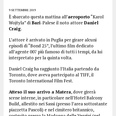
9 SETTEMBRE 2019
È sbarcato questa mattina all’
aeroporto
“Karol
Wojtyla” di
Bari
-Palese il noto attore
Daniel
Craig
.
L’attore è arrivato in Puglia per girare alcuni
episodi di “Bond 25”, l’ultimo film dedicato
all’agente 007 più famoso di tutti i tempi, da lui
interpretato per la quinta volta.
Daniel Craig ha raggiunto l’Italia partendo da
Toronto, dove aveva partecipato al TIFF, il
Toronto International Film Fest.
Atteso il suo arrivo a Matera
, dove girerà
scene interne, in particolare nell’Hotel Balcony
Build, allestito nei Sassi (presso l’area sottostante
piazzetta Pascoli) e nel cimitero britannico,
costruito presso la Madonna delle Vergini (nel