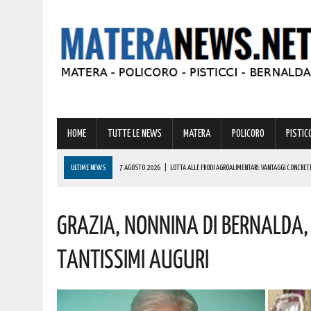
HOME
TUTTE LE NEWS
MATERA
POLICORO
PISTICC
ULTIME NEWS
7 AGOSTO 2026
|
LOTTA ALLE FRODI AGROALIMENTARI: VANTAGGI CONCRETI
7 AGOSTO 2026
|
GIOCHI DEL MEDITERRANEO TARANTO 2026: CONVOCATA LA FIORETTISTA LUC
Grazia, Nonnina Di Bernalda,
7 AGOSTO 2026
|
BASILICATA: COLPO DA OLTRE 19000 EURO! AUGURI AL VINCITORE
7 AGOSTO 2026
|
RAPINA AGGRAVATA A POLICORO: 24ENNE NEI GUAI! L’INTERVENTO DEI CARABIN
Tantissimi Auguri
7 AGOSTO 2026
|
AD ALIANO LA BANDABARDÒ IN CONCERTO. L’INGRESSO È GRATUITO