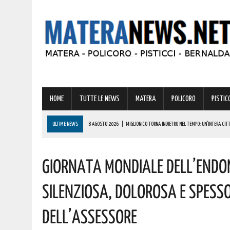
HOME
TUTTE LE NEWS
MATERA
POLICORO
PISTICC
ULTIME NEWS
8 AGOSTO 2026
|
MIGLIONICO TORNA INDIETRO NEL TEMPO: UN’INTERA CITTA
8 AGOSTO 2026
|
BASILICATA: CLEMENTINO PRONTO A PORTARE SUL PALCO L’ENERGIA DI “GRA
Giornata Mondiale Dell’endo
8 AGOSTO 2026
|
NOMINA AGENZIA SPAZIALE: COSPITO, ORIGINARIO DI POLICORO, È IL NUOVO C
8 AGOSTO 2026
|
BONUS CORSO DI LINGUE 2026, COME RICHIEDERLO ALL’INPS E A CHI SPETTA
Silenziosa, Dolorosa E Spess
8 AGOSTO 2026
|
BASILICATA: OLTRE 151 MILIONI PER IMPRESE, LAVORO ED ENERGIA SOSTENIBIL
Dell’assessore