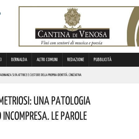
I
BERNALDA
ALTRI COMUNI
REDAZIONE
PUBBLICITÀ
DINANZA SI FA ATTRICE E CUSTODE DELLA PROPRIA IDENTITÀ. L’INIZIATIVA
NDE ANIMA”. IL CONCERTO AD INGRESSO GRATUITO
metriosi: Una Patologia
OMMISSARIO. LE PAROLE DI BARDI
o Incompresa. Le Parole
E. I DETTAGLI