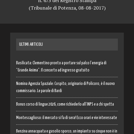
n. 473 del Registro Stampa
(Tribunale di Potenza, 08-08-2017)
ULTIMI ARTICOLI
Basilicata: Clementino pronto a portare sul palco l’energia di
“Grande Anima”. Il concerto ad ingresso gratuito
Nomina Agenzia Spaziale: Cospito, originario di Policoro, è il nuovo
commissario. Le parole di Bardi
Bonus corso di lingue 2026, come richiederlo all’INPS e a chi spetta
Montescaglioso: il mercato si fa di sera! Ecco orari e vie interessate
Benzina annacquata e gasolio sporco, un impianto su cinque non è in