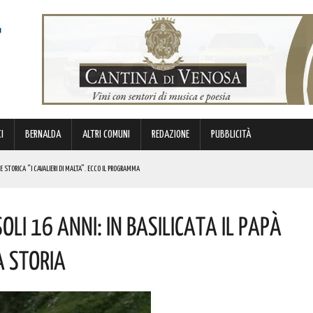
I
BERNALDA
ALTRI COMUNI
REDAZIONE
PUBBLICITÀ
E STORICA “I CAVALIERI DI MALTA”. ECCO IL PROGRAMMA
ICE ALLO SPETTACOLO DI ROSMY, UN EMOZIONANTE VIAGGIO TRA MUSICA E PAROLE. I DETTAGLI
oli 16 Anni: In Basilicata Il Papà
RGENZE E OPPORTUNITÀ STRATEGICHE CHE INTERESSANO IL TERRITORIO LUCANO. I DETTAGLI
a Storia
 BORSA DI STUDIO DEL VALORE DI 800 EURO! COMPLIMENTI