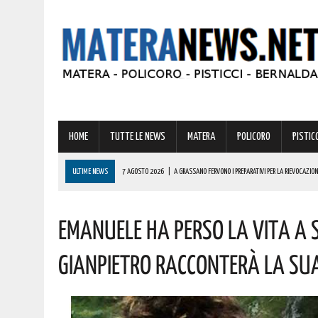
HOME
TUTTE LE NEWS
MATERA
POLICORO
PISTICC
ULTIME NEWS
7 AGOSTO 2026
|
A GRASSANO FERVONO I PREPARATIVI PER LA RIEVOCAZION
7 AGOSTO 2026
|
BERNALDA: IL SUGGESTIVO SCENARIO DELLE TAVOLE PALATINE FARÀ DA CORN
Emanuele Ha Perso La Vita A S
7 AGOSTO 2026
|
MARINA DI PISTICCI: UNA PERSONA VIENE SOCCORSA CON L’ELIAMBULANZA!
7 AGOSTO 2026
|
BARDI RICEVE L’ONOREVOLE ALDO MATTIA PER FARE IL PUNTO SU QUESTE EME
Gianpietro Racconterà La Su
7 AGOSTO 2026
|
A FERRANDINA LORENA, DIPLOMATASI CON IL MASSIMO DEI VOTI, RICEVE UNA