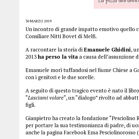
30 MARZO 2019
Un incontro di grande impatto emotivo quello che 
Consiliare Nitti Bovet di Melfi.
A raccontare la storia di
Emanuele Ghidini
, u
2013
ha perso la vita
a causa dell’assunzione di
Emanuele morì tuffandosi nel fiume Chiese a Ga
con i genitori e le due sorelle.
A seguito di questo tragico evento è nato il libr
“
Lasciami volare
“, un “dialogo” rivolto ad abbat
figli.
Gianpietro ha creato la fondazione “Pesciolino Ro
per portare la sua testimonianza di padre, di uom
anche la pagina Facebook Ema Pesciolinorosso (che