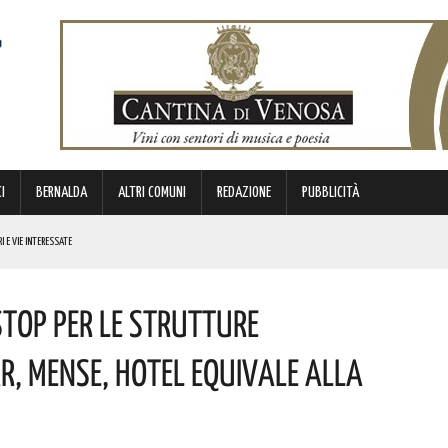
I
BERNALDA
ALTRI COMUNI
REDAZIONE
PUBBLICITÀ
I E VIE INTERESSATE
REGOLA: “IL PROBLEMA RIGUARDA L’INTERO TERRITORIO NAZIONALE”! I DETTAGLI
Stop Per Le Strutture
CON DUE APPUNTAMENTI DEDICATI ALL’ARTE CONTEMPORANEA. ECCO LE MOSTRE IN PROGRAMMA
 BORSA DI STUDIO DEL VALORE DI 800 EURO! COMPLIMENTI
ar, Mense, Hotel Equivale Alla