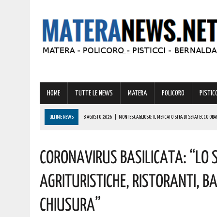
HOME
TUTTE LE NEWS
MATERA
POLICORO
PISTICC
ULTIME NEWS
8 AGOSTO 2026
|
MONTESCAGLIOSO: IL MERCATO SI FA DI SERA! ECCO ORAR
7 AGOSTO 2026
|
BENZINA ANNACQUATA E GASOLIO SPORCO, UN IMPIANTO SU CINQUE NON È IN 
Coronavirus Basilicata: “Lo 
7 AGOSTO 2026
|
IL CASTELLO DI BERNALDA TORNA PROTAGONISTA DELLA SCENA CULTURALE 
7 AGOSTO 2026
|
A FERRANDINA LORENA, DIPLOMATASI CON IL MASSIMO DEI VOTI, RICEVE UNA
Agrituristiche, Ristoranti, B
8 AGOSTO 2026
|
BONUS CORSO DI LINGUE 2026, COME RICHIEDERLO ALL’INPS E A CHI SPETTA
Chiusura”