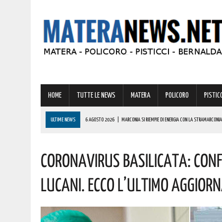
HOME
TUTTE LE NEWS
MATERA
POLICORO
PISTICC
ULTIME NEWS
6 AGOSTO 2026
|
MARCONIA SI RIEMPIE DI ENERGIA CON LA STRAMARCONIA
6 AGOSTO 2026
|
BASILICATA: PER LE IMPRESE VIVAISTICHE FORESTALI UN NUOVO STRUMENTO 
Coronavirus Basilicata: Confer
6 AGOSTO 2026
|
TORNA IL ‘METAPONTO BEACH FESTIVAL’ E COME SEMPRE LA MUSICA REGGAE 
6 AGOSTO 2026
|
VALSINNI CELEBRA LA POETESSA ISABELLA MORRA CON DUE SPETTACOLI TEAT
Lucani. Ecco L’ultimo Aggior
6 AGOSTO 2026
|
A FERRANDINA NUOVE ROTONDE E SPARTITRAFFICO PER MIGLIORARE IL DECORO