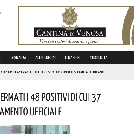
I
BERNALDA
ALTRI COMUNI
REDAZIONE
PUBBLICITÀ
 RUN IS FUN: UN APPUNTAMENTO CHE UNISCE SPORT, DIVERTIMENTO E SOLIDARIETÀ. ECCO QUANDO
DI SOSTEGNO AGLI INVESTIMENTI. I DETTAGLI
mati I 48 Positivi Di Cui 37
FARÀ DA PROTAGONISTA. I DETTAGLI
RALI! ECCO LE DATE
namento Ufficiale
 URBANO E LA SICUREZZA. QUESTI GLI INTERVENTI IN CORSO