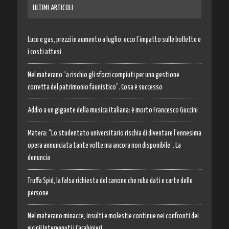
ULTIMI ARTICOLI
Luce e gas, prezzi in aumento a luglio: ecco l’impatto sulle bollette e
i costi attesi
Nel materano “a rischio gli sforzi compiuti per una gestione
corretta del patrimonio faunistico”. Cosa è successo
Addio a un gigante della musica italiana: è morto Francesco Guccini
Matera: “Lo studentato universitario rischia di diventare l’ennesima
opera annunciata tante volte ma ancora non disponibile”. La
denuncia
Truffa Spid, la falsa richiesta del canone che ruba dati e carte delle
persone
Nel materano minacce, insulti e molestie continue nei confronti dei
vicini! Intervenuti i Carabinieri