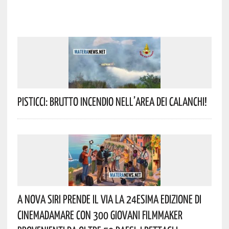
Pisticci: Brutto Incendio Nell’area Dei Calanchi!
A Nova Siri Prende Il Via La 24esima Edizione Di
Cinemadamare Con 300 Giovani Filmmaker