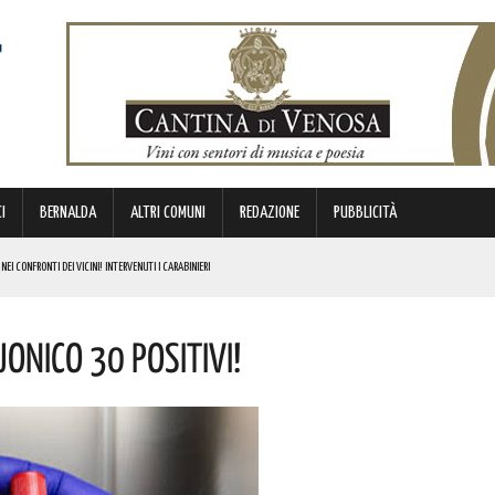
I
BERNALDA
ALTRI COMUNI
REDAZIONE
PUBBLICITÀ
I CONFRONTI DEI VICINI! INTERVENUTI I CARABINIERI
LE CONGRATULAZIONI DELL’ORDINE DEGLI INGEGNERI DI MATERA
nico 30 Positivi!
ATORI STAGIONALI LUCANI
NO IDONEI PER 39 PROFILI
E PERSONE