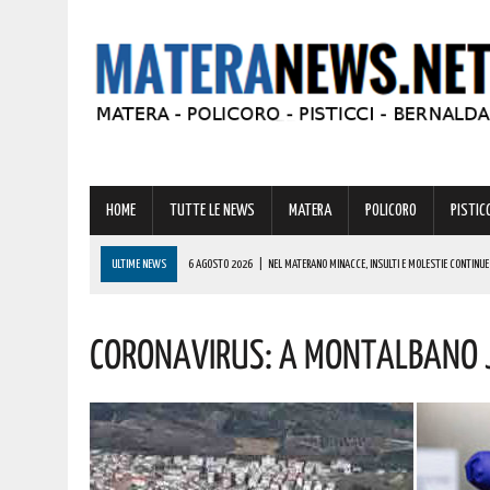
HOME
TUTTE LE NEWS
MATERA
POLICORO
PISTICC
ULTIME NEWS
6 AGOSTO 2026
|
NEL MATERANO MINACCE, INSULTI E MOLESTIE CONTINUE NE
6 AGOSTO 2026
|
VIGILI DEL FUOCO, MASCIANDARO VERSO LA QUALIFICA DI PRIMO DIRIGENTE: 
Coronavirus: A Montalbano Jo
6 AGOSTO 2026
|
CASE MOBILI E RECUPERO DEI BORGHI: LA RICETTA DI COLDIRETTI PER I LAVOR
6 AGOSTO 2026
|
CONCORSO ASMEL 2026, VIA ALLE CANDIDATURE: OLTRE 1.000 COMUNI CERCA
6 AGOSTO 2026
|
TRUFFA SPID, LA FALSA RICHIESTA DEL CANONE CHE RUBA DATI E CARTE DELL