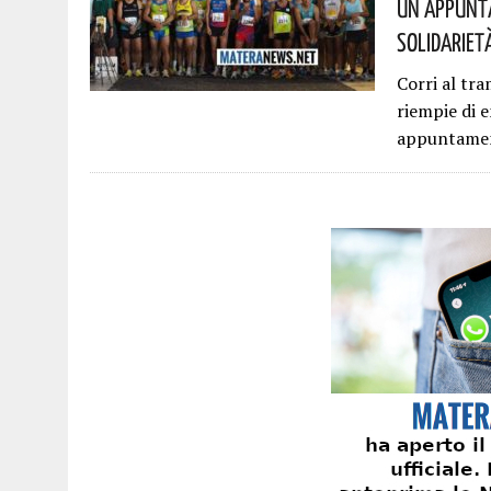
Un Appunta
Solidariet
Corri al tra
riempie di 
appuntamen