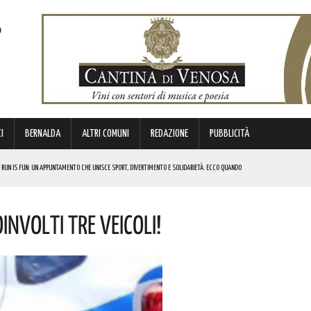
I
BERNALDA
ALTRI COMUNI
REDAZIONE
PUBBLICITÀ
 RUN IS FUN: UN APPUNTAMENTO CHE UNISCE SPORT, DIVERTIMENTO E SOLIDARIETÀ. ECCO QUANDO
DI SOSTEGNO AGLI INVESTIMENTI. I DETTAGLI
involti Tre Veicoli!
FARÀ DA PROTAGONISTA. I DETTAGLI
RALI! ECCO LE DATE
 URBANO E LA SICUREZZA. QUESTI GLI INTERVENTI IN CORSO