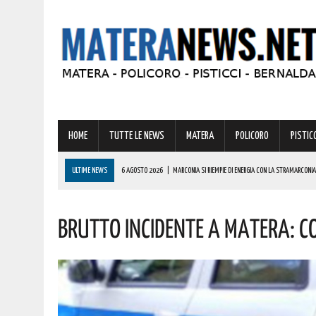
HOME
TUTTE LE NEWS
MATERA
POLICORO
PISTICC
ULTIME NEWS
6 AGOSTO 2026
|
MARCONIA SI RIEMPIE DI ENERGIA CON LA STRAMARCONIA
6 AGOSTO 2026
|
BASILICATA: PER LE IMPRESE VIVAISTICHE FORESTALI UN NUOVO STRUMENTO 
Brutto Incidente A Matera: Co
6 AGOSTO 2026
|
TORNA IL ‘METAPONTO BEACH FESTIVAL’ E COME SEMPRE LA MUSICA REGGAE 
6 AGOSTO 2026
|
VALSINNI CELEBRA LA POETESSA ISABELLA MORRA CON DUE SPETTACOLI TEAT
6 AGOSTO 2026
|
A FERRANDINA NUOVE ROTONDE E SPARTITRAFFICO PER MIGLIORARE IL DECORO