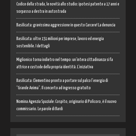
Codice della strada, le novità allo studio: ipotesi patente a 17 anni e
sorpasso a destra in autostrada
Basilicata: gravissima aggressione in questo Carcere! La denuncia
Basilicata: oltre 151 milioni per imprese, lavoro ed energia
sostenibile. I dettagli
Miglionico torna indietro nel tempo: un’intera cittadinanza si fa
attrice e custode della propria identità. L’iniziativa
Basilicata: Clementino pronto a portare sul palco l’energia di
“Grande Anima”. Il concerto ad ingresso gratuito
Nomina Agenzia Spaziale: Cospito, originario di Policoro, è il nuovo
commissario. Le parole di Bardi