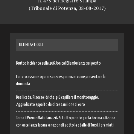
n. 473 del Registro Stampa
(Tribunale di Potenza, 08-08-2017)
ULTIMI ARTICOLI
Brutto incidente sulla 106 Jonica! Eliambulanza sul posto
Ferrero assume operai senza esperienza: come presentare la
domanda
Basilicata, Risorse idriche: più capillare il monitoraggio.
Aggiudicato appalto da oltre 1 milione di euro
Torna il Premio Rabatana 2026: tutto pronto per la decima edizione
con eccellenze lucane e nazionali sotto le stelle di Tursi. I premiati