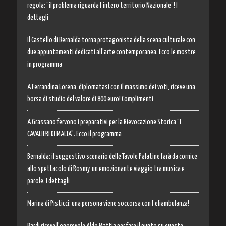
regola: “il problema riguarda l’intero territorio Nazionale”! I
dettagli
Il Castello di Bernalda torna protagonista della scena culturale con
due appuntamenti dedicati all’arte contemporanea. Ecco le mostre
in programma
A Ferrandina Lorena, diplomatasi con il massimo dei voti, riceve una
borsa di studio del valore di 800 euro! Complimenti
A Grassano fervono i preparativi per la Rievocazione Storica “I
CAVALIERI DI MALTA”. Ecco il programma
Bernalda: il suggestivo scenario delle Tavole Palatine farà da cornice
allo spettacolo di Rosmy, un emozionante viaggio tra musica e
parole. I dettagli
Marina di Pisticci: una persona viene soccorsa con l’eliambulanza!