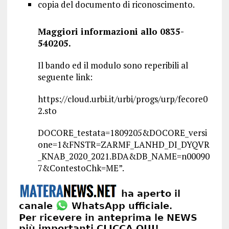
copia del documento di riconoscimento.
Maggiori informazioni allo 0835-
540205.
Il bando ed il modulo sono reperibili al
seguente link:
https://cloud.urbi.it/urbi/progs/urp/fecore0
2.sto
DOCORE_testata=1809205&DOCORE_versi
one=1&FNSTR=ZARMF_LANHD_DI_DYQVR
_KNAB_2020_2021.BDA&DB_NAME=n00090
7&ContestoChk=ME”.