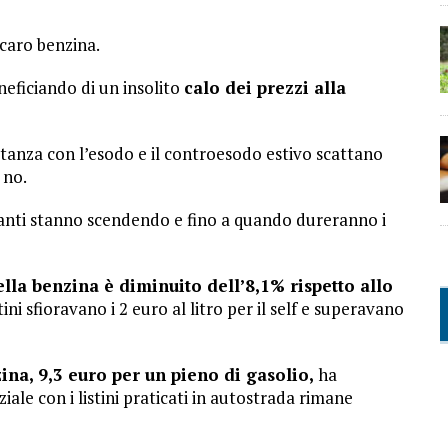
 caro benzina.
neficiando di un insolito
calo dei prezzi alla
anza con l’esodo e il controesodo estivo scattano
 no.
ranti stanno scendendo e fino a quando dureranno i
ella benzina è diminuito dell’8,1% rispetto allo
stini sfioravano i 2 euro al litro per il self e superavano
ina, 9,3 euro per un pieno di gasolio,
ha
iale con i listini praticati in autostrada rimane