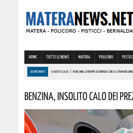
HOME
TUTTE LE NEWS
MATERA
POLICORO
PISTICC
ULTIME NEWS
6 AGOSTO 2026
|
MARCONIA SI RIEMPIE DI ENERGIA CON LA STRAMARCONIA
6 AGOSTO 2026
|
BASILICATA: PER LE IMPRESE VIVAISTICHE FORESTALI UN NUOVO STRUMENTO 
Benzina, Insolito Calo Dei Pr
6 AGOSTO 2026
|
TORNA IL ‘METAPONTO BEACH FESTIVAL’ E COME SEMPRE LA MUSICA REGGAE 
6 AGOSTO 2026
|
VALSINNI CELEBRA LA POETESSA ISABELLA MORRA CON DUE SPETTACOLI TEAT
6 AGOSTO 2026
|
A FERRANDINA NUOVE ROTONDE E SPARTITRAFFICO PER MIGLIORARE IL DECORO