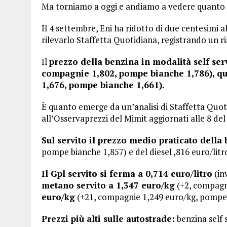
Ma torniamo a oggi e andiamo a vedere quanto c
Il 4 settembre, Eni ha ridotto di due centesimi al 
rilevarlo Staffetta Quotidiana, registrando un ri
Il
prezzo della benzina in modalità self serv
compagnie 1,802, pompe bianche 1,786), que
1,676, pompe bianche 1,661).
È quanto emerge da un’analisi di Staffetta Quoti
all’Osservaprezzi del Mimit aggiornati alle 8 del
Sul servito il prezzo medio praticato della 
pompe bianche 1,857) e del diesel ,816 euro/lit
Il Gpl servito si ferma a 0,714 euro/litro
(in
metano servito a 1,347 euro/kg
(+2, compagn
euro/kg
(+21, compagnie 1,249 euro/kg, pompe 
Prezzi più alti sulle autostrade:
benzina self s