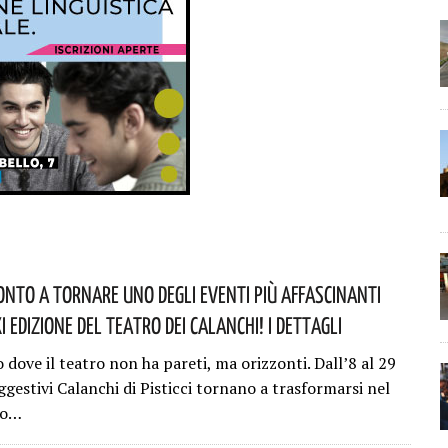
ronto A Tornare Uno Degli Eventi Più Affascinanti
’XI Edizione Del Teatro Dei Calanchi! I Dettagli
 dove il teatro non ha pareti, ma orizzonti. Dall’8 al 29
ggestivi Calanchi di Pisticci tornano a trasformarsi nel
co…