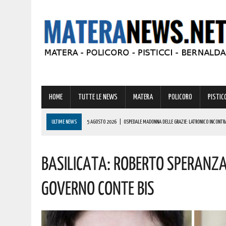
HOME
TUTTE LE NEWS
MATERA
POLICORO
PISTICC
ULTIME NEWS
5 AGOSTO 2026
|
OSPEDALE MADONNA DELLE GRAZIE: LATRONICO INCONT
FARMACIA OSPEDALIERA. I DETTAGLI
Basilicata: Roberto Speranza
5 AGOSTO 2026
|
A METAPONTO SOCCORSA UNA PERSONA IN SPIAGGIA. ECCO COSA È SUCCES
5 AGOSTO 2026
|
VERTENZA CALLMAT, LA REGIONE: “COMPRENDIAMO LE PREOCCUPAZIONI DEI LA
Governo Conte Bis
5 AGOSTO 2026
|
GRAVE INCENDIO IN BASILICATA! VIGILI DEL FUOCO SUL POSTO DA IERI
5 AGOSTO 2026
|
PISTICCI, PRONTO A TORNARE UNO DEGLI EVENTI PIÙ AFFASCINANTI D’ITALIA: L