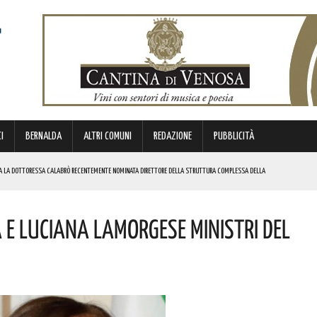
I
BERNALDA
ALTRI COMUNI
REDAZIONE
PUBBLICITÀ
RA LA DOTTORESSA CALABRÒ RECENTEMENTE NOMINATA DIRETTORE DELLA STRUTTURA COMPLESSA DELLA
 E Luciana Lamorgese Ministri Del
SO
VORATORI E DEI SINDACATI TUTTAVIA IL PERCORSO NON SI È INTERROTTO”. I DETTAGLI
’XI EDIZIONE DEL TEATRO DEI CALANCHI! I DETTAGLI