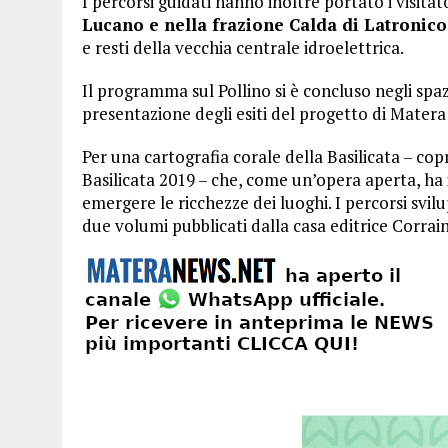
I percorsi guidati hanno inoltre portato i visitat
Lucano e nella frazione Calda di Latronico 
e resti della vecchia centrale idroelettrica.
Il programma sul Pollino si è concluso negli spa
presentazione degli esiti del progetto di Matera
Per una cartografia corale della Basilicata – c
Basilicata 2019 – che, come un’opera aperta, ha i
emergere le ricchezze dei luoghi. I percorsi svilu
due volumi pubblicati dalla casa editrice Corrain