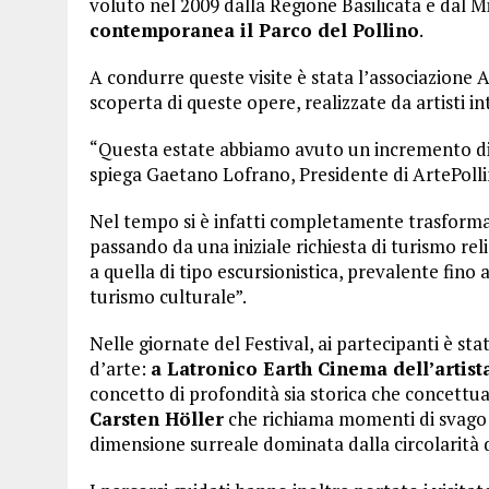
voluto nel 2009 dalla Regione Basilicata e dal M
contemporanea il Parco del Pollino
.
A condurre queste visite è stata l’associazione 
scoperta di queste opere, realizzate da artisti i
“Questa estate abbiamo avuto un incremento di ric
spiega Gaetano Lofrano, Presidente di ArtePolli
Nel tempo si è infatti completamente trasformata
passando da una iniziale richiesta di turismo rel
a quella di tipo escursionistica, prevalente fino 
turismo culturale”.
Nelle giornate del Festival, ai partecipanti è sta
d’arte:
a Latronico Earth Cinema dell’artis
concetto di profondità sia storica che concettu
Carsten Höller
che richiama momenti di svago e 
dimensione surreale dominata dalla circolarità d