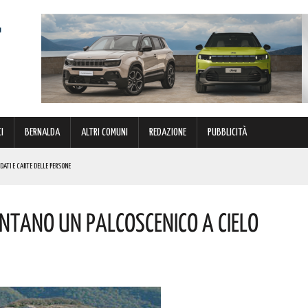
I
BERNALDA
ALTRI COMUNI
REDAZIONE
PUBBLICITÀ
 DATI E CARTE DELLE PERSONE
I CONFRONTI DEI VICINI! INTERVENUTI I CARABINIERI
LE CONGRATULAZIONI DELL’ORDINE DEGLI INGEGNERI DI MATERA
entano Un Palcoscenico A Cielo
ATORI STAGIONALI LUCANI
A OPERA ANNUNCIATA TANTE VOLTE MA ANCORA NON DISPONIBILE”. LA DENUNCIA