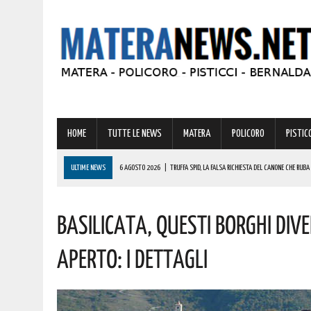
HOME
TUTTE LE NEWS
MATERA
POLICORO
PISTICC
ULTIME NEWS
6 AGOSTO 2026
|
TRUFFA SPID, LA FALSA RICHIESTA DEL CANONE CHE RUBA
6 AGOSTO 2026
|
NEL MATERANO MINACCE, INSULTI E MOLESTIE CONTINUE NE
6 AGOSTO 2026
|
VIGILI DEL FUOCO, MASCIANDARO VERSO LA QUALIFICA DI PRIMO DIRIGENTE: 
Basilicata, Questi Borghi Div
6 AGOSTO 2026
|
CASE MOBILI E RECUPERO DEI BORGHI: LA RICETTA DI COLDIRETTI PER I LAVOR
Aperto: I Dettagli
6 AGOSTO 2026
|
MATERA: “LO STUDENTATO UNIVERSITARIO RISCHIA DI DIVENTARE L’ENNESIM