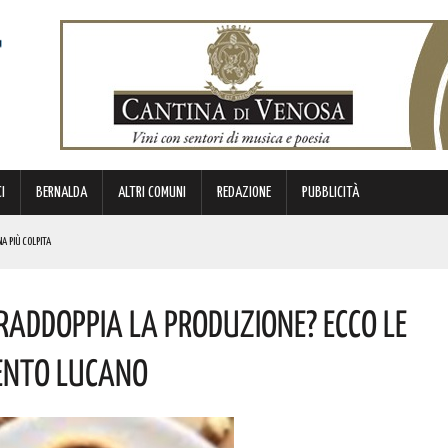
I
BERNALDA
ALTRI COMUNI
REDAZIONE
PUBBLICITÀ
NA PIÙ COLPITA
BIANCA”. ECCO IL PROGRAMMA
 Raddoppia La Produzione? Ecco Le
TIMANA
METTERANNO A DISPOSIZIONE DEL TERRITORIO ESPERIENZE E RELAZIONI MATURATE IN ITALIA E ALL’ESTERO.
mento Lucano
 ORIGINI LUCANE. I DETTAGLI