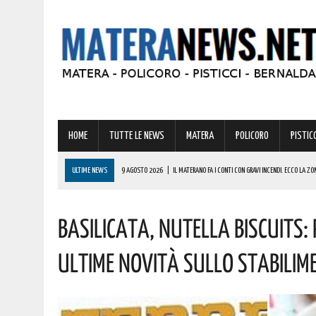
HOME
TUTTE LE NEWS
MATERA
POLICORO
PISTICC
ULTIME NEWS
9 AGOSTO 2026
|
IL MATERANO FA I CONTI CON GRAVI INCENDI. ECCO LA ZO
9 AGOSTO 2026
|
IL BORGO DI IRSINA PRONTO AD ANIMARSI PER UNA STRAORDINARIA “NOTTE 
Basilicata, Nutella Biscuits:
9 AGOSTO 2026
|
A MATERA ANCORA CALDO E AFA! ECCO LE PREVISIONI PER LA PROSSIMA SET
9 AGOSTO 2026
|
MONDI LUCANI, PREMIATE MOLTE GRANDI PERSONALITÀ DEL MATERANO: TUTTE 
Ultime Novità Sullo Stabili
COMPLIMENTI
9 AGOSTO 2026
|
MASTANTUONO SBARCA ALLA FIORENTINA: IL GIOVANE TALENTO ARGENTINO HA