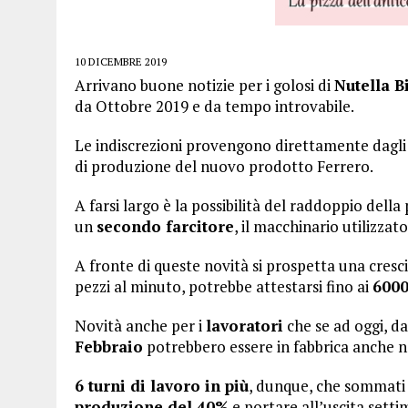
10 DICEMBRE 2019
Arrivano buone notizie per i golosi di
Nutella B
da Ottobre 2019 e da tempo introvabile.
Le indiscrezioni provengono direttamente dagli a
di produzione del nuovo prodotto Ferrero.
A farsi largo è la possibilità del raddoppio dell
un
secondo farcitore
, il macchinario utilizzato
A fronte di queste novità si prospetta una cresci
pezzi al minuto, potrebbe attestarsi fino ai
6000
Novità anche per i
lavoratori
che se ad oggi, da
Febbraio
potrebbero essere in fabbrica anche n
6 turni di lavoro in più
, dunque, che sommati 
produzione del 40%
e portare all’uscita setti