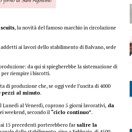
iscuits
, la novità del famoso marchio in circolazione
ddetti ai lavori dello stabilimento di Balvano, sede
a produzione: da qui si spiegherebbe la sistemazione di
 per riempire i biscotti.
ta di produzione che, se oggi vede l’uscita di 4000
 pezzi al minuto
.
l Lunedì al Venerdì, coprono 5 giorni lavorativi,
da
ei weekend, secondo il
“ciclo continuo”
.
ai 15 precedenti porterebbero far
salire la
manale dallo stabilimento, sino a Febbraio, di 4500