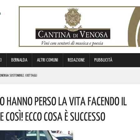
I
BERNALDA
ALTRI COMUNI
REDAZIONE
PUBBLICITÀ
ENERGIA SOSTENIBILE. I DETTAGLI
ICE E CUSTODE DELLA PROPRIA IDENTITÀ. L’INIZIATIVA
o Hanno Perso La Vita Facendo Il
NDE ANIMA”. IL CONCERTO AD INGRESSO GRATUITO
OMMISSARIO. LE PAROLE DI BARDI
e Così! Ecco Cosa È Successo