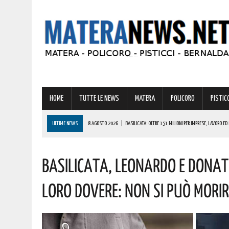
HOME
TUTTE LE NEWS
MATERA
POLICORO
PISTICC
ULTIME NEWS
8 AGOSTO 2026
|
BASILICATA: OLTRE 151 MILIONI PER IMPRESE, LAVORO ED 
8 AGOSTO 2026
|
MIGLIONICO TORNA INDIETRO NEL TEMPO: UN’INTERA CITTADINANZA SI FA ATTR
Basilicata, Leonardo E Donat
8 AGOSTO 2026
|
BASILICATA: CLEMENTINO PRONTO A PORTARE SUL PALCO L’ENERGIA DI “GRA
8 AGOSTO 2026
|
NOMINA AGENZIA SPAZIALE: COSPITO, ORIGINARIO DI POLICORO, È IL NUOVO C
Loro Dovere: Non Si Può Morir
8 AGOSTO 2026
|
BASILICATA: GRAVISSIMA AGGRESSIONE IN QUESTO CARCERE! LA DENUNCIA