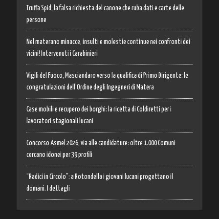
Truffa Spid, la falsa richiesta del canone che ruba dati e carte delle
persone
Nel materano minacce, insulti e molestie continue nei confronti dei
vicini! Intervenuti i Carabinieri
Vigili del Fuoco, Masciandaro verso la qualifica di Primo Dirigente: le
congratulazioni dell’Ordine degli Ingegneri di Matera
Case mobili e recupero dei borghi: la ricetta di Coldiretti per i
lavoratori stagionali lucani
Concorso Asmel 2026, via alle candidature: oltre 1.000 Comuni
cercano idonei per 39 profili
“Radici in Circolo”: a Rotondella i giovani lucani progettano il
domani. I dettagli