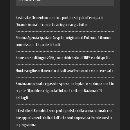
Basilicata: Clementino pronto a portare sul palco l’energia di
“Grande Anima”. Il concerto ad ingresso gratuito
Nomina Agenzia Spaziale: Cospito, originario di Policoro, è il nuovo
commissario. Le parole di Bardi
Bonus corso di lingue 2026, come richiederlo all’INPS e a chi spetta
Montescaglioso: il mercato si fa di sera! Ecco orari e vie interessate
Benzina annacquata e gasolio sporco, un impianto su cinque non è in
regola: “il problema riguarda l’intero territorio Nazionale”! I
dettagli
Il Castello di Bernalda torna protagonista della scena culturale con
due appuntamenti dedicati all’arte contemporanea. Ecco le mostre
in programma