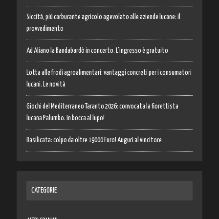
Siccità, più carburante agricolo agevolato alle aziende lucane: il
provvedimento
Ad Aliano la Bandabardò in concerto. L’ingresso è gratuito
Lotta alle frodi agroalimentari: vantaggi concreti per i consumatori
lucani. Le novità
Giochi del Mediterraneo Taranto 2026: convocata la fiorettista
lucana Palumbo. In bocca al lupo!
Basilicata: colpo da oltre 19000 Euro! Auguri al vincitore
CATEGORIE