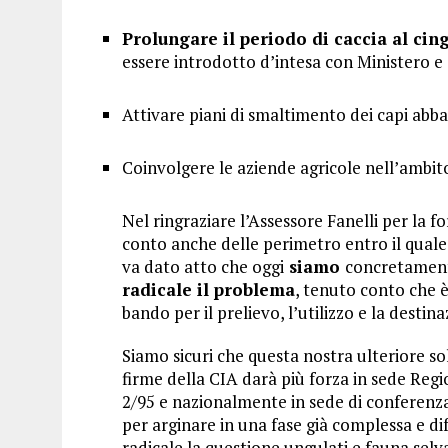
Prolungare il periodo di caccia al cin
essere introdotto d’intesa con Ministero e
Attivare piani di smaltimento dei capi abbat
Coinvolgere le aziende agricole nell’ambito 
Nel ringraziare l’Assessore Fanelli per la f
conto anche delle perimetro entro il quale l
va dato atto che oggi
siamo
concretamen
radicale il problema
, tenuto conto che è 
bando per il prelievo, l’utilizzo e la destin
Siamo sicuri che questa nostra ulteriore so
firme della CIA darà più forza in sede Regi
2/95 e nazionalmente in sede di conferenz
per arginare in una fase già complessa e di
radicale la questione ungulati e fauna selva