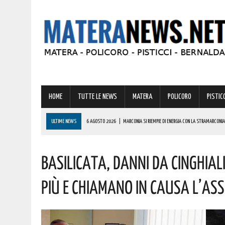
HOME
TUTTE LE NEWS
MATERA
POLICORO
PISTICC
ULTIME NEWS
6 AGOSTO 2026
|
MARCONIA SI RIEMPIE DI ENERGIA CON LA STRAMARCONIA
6 AGOSTO 2026
|
BASILICATA: PER LE IMPRESE VIVAISTICHE FORESTALI UN NUOVO STRUMENTO 
Basilicata, Danni Da Cinghial
6 AGOSTO 2026
|
TORNA IL ‘METAPONTO BEACH FESTIVAL’ E COME SEMPRE LA MUSICA REGGAE 
6 AGOSTO 2026
|
VALSINNI CELEBRA LA POETESSA ISABELLA MORRA CON DUE SPETTACOLI TEAT
Più E Chiamano In Causa L’ass
6 AGOSTO 2026
|
A FERRANDINA NUOVE ROTONDE E SPARTITRAFFICO PER MIGLIORARE IL DECORO