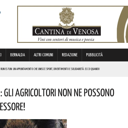
I
BERNALDA
ALTRI COMUNI
REDAZIONE
PUBBLICITÀ
 RUN IS FUN: UN APPUNTAMENTO CHE UNISCE SPORT, DIVERTIMENTO E SOLIDARIETÀ. ECCO QUANDO
DI SOSTEGNO AGLI INVESTIMENTI. I DETTAGLI
i: Gli Agricoltori Non Ne Possono
FARÀ DA PROTAGONISTA. I DETTAGLI
RALI! ECCO LE DATE
essore!
 URBANO E LA SICUREZZA. QUESTI GLI INTERVENTI IN CORSO