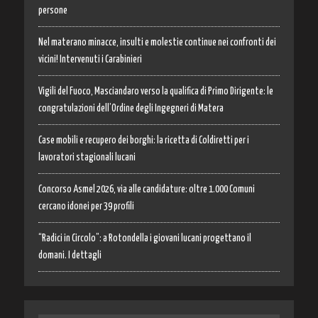
persone
Nel materano minacce, insulti e molestie continue nei confronti dei
vicini! Intervenuti i Carabinieri
Vigili del Fuoco, Masciandaro verso la qualifica di Primo Dirigente: le
congratulazioni dell’Ordine degli Ingegneri di Matera
Case mobili e recupero dei borghi: la ricetta di Coldiretti per i
lavoratori stagionali lucani
Concorso Asmel 2026, via alle candidature: oltre 1.000 Comuni
cercano idonei per 39 profili
“Radici in Circolo”: a Rotondella i giovani lucani progettano il
domani. I dettagli