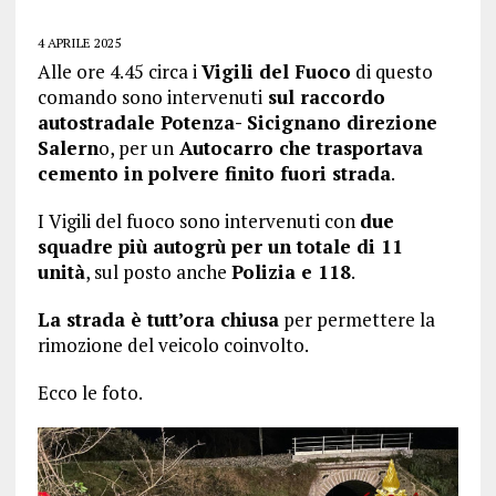
4 APRILE 2025
Alle ore 4.45 circa i
Vigili del Fuoco
di questo
comando sono intervenuti
sul raccordo
autostradale Potenza- Sicignano direzione
Salern
o, per un
Autocarro che trasportava
cemento in polvere finito fuori strada
.
I Vigili del fuoco sono intervenuti con
due
squadre più autogrù per un totale di 11
unità
, sul posto anche
Polizia e 118
.
La strada è tutt’ora chiusa
per permettere la
rimozione del veicolo coinvolto.
Ecco le foto.