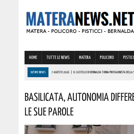
HOME
TUTTE LE NEWS
MATERA
POLICORO
PISTICC
ULTIME NEWS
7 AGOSTO 2026
|
IL CASTELLO DI BERNALDA TORNA PROTAGONISTA DELLA 
PROGRAMMA
Basilicata, Autonomia Differe
7 AGOSTO 2026
|
A FERRANDINA LORENA, DIPLOMATASI CON IL MASSIMO DEI VOTI, RICEVE UNA
7 AGOSTO 2026
|
A GRASSANO FERVONO I PREPARATIVI PER LA RIEVOCAZIONE STORICA “I CAVAL
Le Sue Parole
7 AGOSTO 2026
|
BERNALDA: IL SUGGESTIVO SCENARIO DELLE TAVOLE PALATINE FARÀ DA CORN
7 AGOSTO 2026
|
BENZINA ANNACQUATA E GASOLIO SPORCO, UN IMPIANTO SU CINQUE NON È IN 