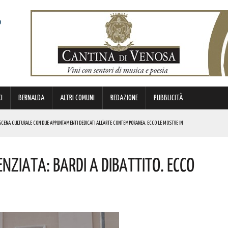
I
BERNALDA
ALTRI COMUNI
REDAZIONE
PUBBLICITÀ
SCENA CULTURALE CON DUE APPUNTAMENTI DEDICATI ALL’ARTE CONTEMPORANEA. ECCO LE MOSTRE IN
nziata: Bardi A Dibattito. Ecco
 BORSA DI STUDIO DEL VALORE DI 800 EURO! COMPLIMENTI
IERI DI MALTA”. ECCO IL PROGRAMMA
ICE ALLO SPETTACOLO DI ROSMY, UN EMOZIONANTE VIAGGIO TRA MUSICA E PAROLE. I DETTAGLI
REGOLA: “IL PROBLEMA RIGUARDA L’INTERO TERRITORIO NAZIONALE”! I DETTAGLI