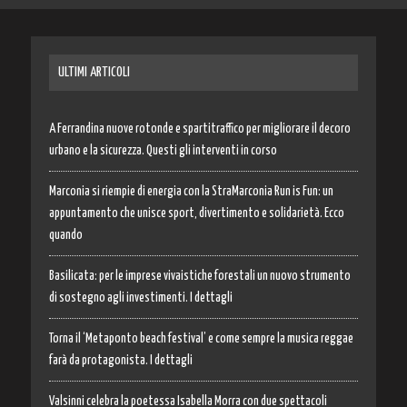
ULTIMI ARTICOLI
A Ferrandina nuove rotonde e spartitraffico per migliorare il decoro
urbano e la sicurezza. Questi gli interventi in corso
Marconia si riempie di energia con la StraMarconia Run is Fun: un
appuntamento che unisce sport, divertimento e solidarietà. Ecco
quando
Basilicata: per le imprese vivaistiche forestali un nuovo strumento
di sostegno agli investimenti. I dettagli
Torna il ‘Metaponto beach festival’ e come sempre la musica reggae
farà da protagonista. I dettagli
Valsinni celebra la poetessa Isabella Morra con due spettacoli