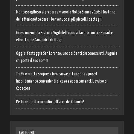
Montescaglioso si prepara a vivere la Notte Bianca 2026: il Teatrino
delle Marionette darà il benvenuto ai più piccoli. I dettagli
Grave incendio a Pisticci: Vigili del Fuoco al lavoro con tre squadre,
elicottero e Canadair. I dettagli
Oggi si festeggia San Lorenzo, uno dei Santi più conosciuti. Auguri a
chi porta il suo nome!
Truffe e brutte sorprese in vacanza: attenzione a prezzi
insolitamente convenienti di case e appartamenti. L’avviso di
Codacons
Pisticci: brutto incendio nell’area dei Calanchi!
CATEGORIE