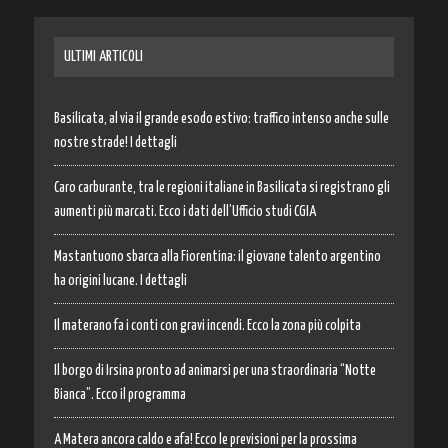
ULTIMI ARTICOLI
Basilicata, al via il grande esodo estivo: traffico intenso anche sulle
nostre strade! I dettagli
Caro carburante, tra le regioni italiane in Basilicata si registrano gli
aumenti più marcati. Ecco i dati dell’Ufficio studi CGIA
Mastantuono sbarca alla Fiorentina: il giovane talento argentino
ha origini lucane. I dettagli
Il materano fa i conti con gravi incendi. Ecco la zona più colpita
Il borgo di Irsina pronto ad animarsi per una straordinaria “Notte
Bianca”. Ecco il programma
A Matera ancora caldo e afa! Ecco le previsioni per la prossima