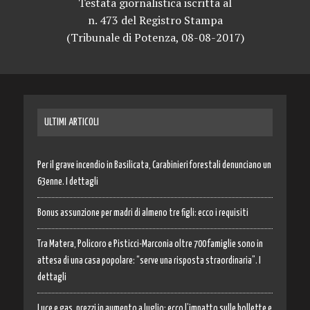
Testata giornalistica iscritta al
n. 473 del Registro Stampa
(Tribunale di Potenza, 08-08-2017)
ULTIMI ARTICOLI
Per il grave incendio in Basilicata, Carabinieri forestali denunciano un
63enne. I dettagli
Bonus assunzione per madri di almeno tre figli: ecco i requisiti
Tra Matera, Policoro e Pisticci-Marconia oltre 700 famiglie sono in
attesa di una casa popolare: “serve una risposta straordinaria”. I
dettagli
Luce e gas, prezzi in aumento a luglio: ecco l’impatto sulle bollette e