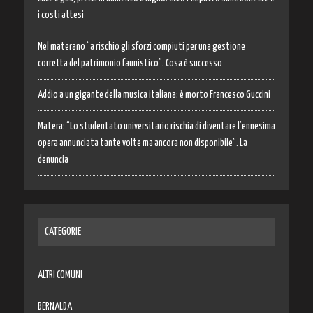
i costi attesi
Nel materano “a rischio gli sforzi compiuti per una gestione
corretta del patrimonio faunistico”. Cosa è successo
Addio a un gigante della musica italiana: è morto Francesco Guccini
Matera: “Lo studentato universitario rischia di diventare l’ennesima
opera annunciata tante volte ma ancora non disponibile”. La
denuncia
CATEGORIE
ALTRI COMUNI
BERNALDA